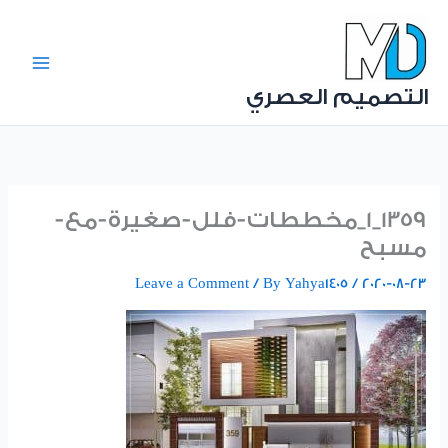
Ski
t
conten
التصميم العصري
1359_1_مخططات-فلل-صغيرة-مع-
مسبح
Leave a Comment
/ By
Yahya1405
/
2020-08-23