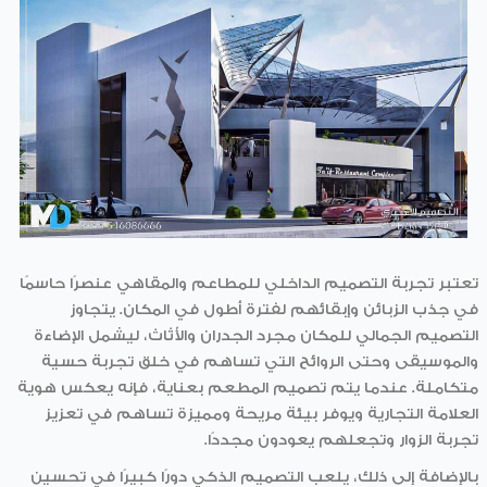
تعتبر تجربة التصميم الداخلي للمطاعم والمقاهي عنصرًا حاسمًا
في جذب الزبائن وإبقائهم لفترة أطول في المكان. يتجاوز
التصميم الجمالي للمكان مجرد الجدران والأثاث، ليشمل الإضاءة
والموسيقى وحتى الروائح التي تساهم في خلق تجربة حسية
متكاملة. عندما يتم تصميم المطعم بعناية، فإنه يعكس هوية
العلامة التجارية ويوفر بيئة مريحة ومميزة تساهم في تعزيز
تجربة الزوار وتجعلهم يعودون مجددًا.
بالإضافة إلى ذلك، يلعب التصميم الذكي دورًا كبيرًا في تحسين