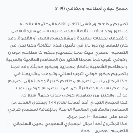
مجمع تجاري |مطاعم و مقاهي (2019)
تصميم مطعم ومقهى| تتغير ثقافة المجتمعات الحية
وتتطور وقد انتقلت ثقافة الغذاء والترفيه – ومشاركة الأهل
والأصدقاء لحظات سعيدة ومشاركتهم الغذاء أو القهوة. وقد
كان للمعمارين دور بارز في تأصيل هذه الثقافة وكنا نحن في
التصميم العصري حيث قمنا بتصميم ديكورات مطاعم مودرن
وكوفي شوب كما صممنا الكثير من المطاعم العالمية والعربية
والمطاعم الشعبية بأفكار معمارية وديكور حديثة. وقد قمنا
بتصميم ديكور كوفي شوب نسائي. وتنوعت مشاريعنا في
هذا المجال ما بين تصميم مطاعم كبيرة وحديثة إلى تصميم
مطاعم بسيطة وصغيرة. كما قمنا بتصميم كوفي شوب
عوائل. والكثير من تصاميم كوفي شوب خدمة سيارات.
هذا المجمع التجاري أحد أعمالنا لعام 2019 ويحتوي العديد من
المطاعم والمقاهي العالمية الراقية وبالإضافة لمطعم شرقي
فاخر على مساحة 1000 متر مربع.
هذا المشروع أحد أعمال المعماري السعودي يحيى السلماني –
التصميم العصري – جدة