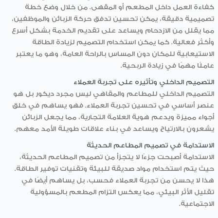
كفاءة العمل داخل المطعم أو المقهى. من خلال وضع خطة
تصميمية دقيقة، يمكن تحسين تدفق حركة الزبائن والموظفين،
مما يقلل من الازدحام ويساعد على تقديم الخدمة بشكل أسرع
وأكثر فعالية. كما يمكن استخدام التصميم لزيادة الطاقة
الاستيعابية للمكان دون المساس بالراحة العامة، وهو ما يعتبر
عاملًا مهمًا في زيادة الربحية.
التصميم الداخلي وتأثيره على تجربة العملاء
التصميم الداخلي للمطاعم والمقاهي ليس مجرد ديكور بل هو
عنصر أساسي في تحسين تجربة العملاء. فهو يساهم في خلق
أجواء مميزة ويدعم هوية العلامة التجارية، مما يجعل الزبائن
يشعرون بالارتياح ويساعد في بناء علاقات طويلة الأمد معهم.
الاستدامة في تصميم المطاعم الحديثة
الاستدامة أصبحت جزءًا لا يتجزأ من تصميم المطاعم الحديثة،
حيث يتم استخدام مواد صديقة للبيئة وتقنيات توفير الطاقة.
هذا لا يحسن من تجربة العملاء فحسب، بل يساهم أيضًا في
تقليل الأثر البيئي، مما يعكس التزام المطعم بالمسؤولية
الاجتماعية.