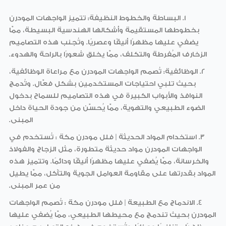
1. البساطة والخطوط النظيفة:
تتميز الواجهات المودرن
بخطوطها المستقيمة وأشكالها الهندسية البسيطة، ممّا
يضفي عليها مظهرًا أنيقًا وعصريًا. وتُجنب هذه التصاميم
الزخارف المُفرطة والتكلف، ممّا يخلق شعورًا بالراحة والهدوء.
2. الوظائفية:
تُصمم الواجهات المودرن مع مراعاة الوظائفية،
بحيث تلبي احتياجات المستخدمين بشكل فعّال. وتُدمج
النوافذ والأبواب الكبيرة في هذه التصاميم للسماح بدخول
الضوء الطبيعي والتهوية، ممّا يُحسّن من جودة الحياة داخل
المبنى.
3. استخدام المواد الحديثة | فلل
مودرن مكة
:
تُستخدم في
الواجهات المودرن مواد حديثة متطورة، مثل الزجاج والفولاذ
والخرسانة، ممّا يُضفي عليها مظهرًا أنيقًا ودائمًا. وتتميز هذه
المواد بقدرتها على مقاومة العوامل الجوية والتآكل، ممّا يطيل
من عمر المبنى.
4. الاندماج مع الطبيعة
| فلل
مودرن مكة
:
تُصمم الواجهات
المودرن بحيث تندمج مع محيطها الطبيعي، ممّا يُضفي عليها