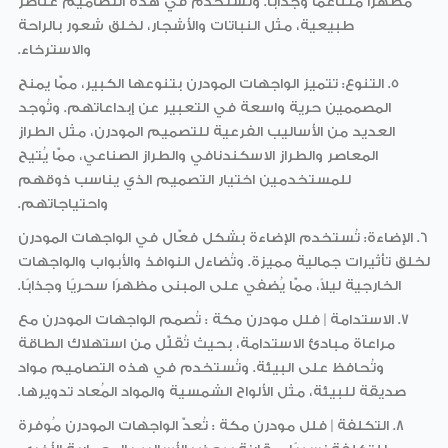
مظهرًا متناغمًا وجذابًا. وتُستخدم في هذه التصاميم عناصر
طبيعية، مثل النباتات والأشجار، لخلق شعور بالراحة
والاسترخاء.
5. التنوع:
تتميز الواجهات المودرن بتنوعها الكبير، ممّا يمنح
المصممين حرية واسعة في التعبير عن إبداعاتهم. وتُوجد
العديد من الأساليب الفرعية للتصميم المودرن، مثل الطراز
المعاصر والطراز الاسكندنافي والطراز الصناعي، ممّا يُتيح
للمستخدمين اختيار التصميم الذي يناسب ذوقهم
واحتياجاتهم.
6. الإضاءة:
تُستخدم الإضاءة بشكل فعّال في الواجهات المودرن
لخلق تأثيرات جمالية مميزة. وتُضاءل النوافذ والأبواب والواجهات
الخارجية ليلاً، ممّا يُضفي على المبنى مظهرًا سحريًا وجذابًا.
7. الاستدامة
| فلل
مودرن مكة
:
تُصمم الواجهات المودرن مع
مراعاة مبادئ الاستدامة، بحيث تُقلّل من استهلاك الطاقة
وتُحافظ على البيئة. وتُستخدم في هذه التصاميم مواد
صديقة للبيئة، مثل الألواح الشمسية والمواد المُعاد تدويرها.
8. التكلفة
| فلل
مودرن مكة
:
تُعدّ الواجهات المودرن مُوفرة