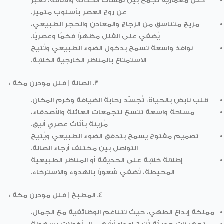
كتل معمارية تجمع بين لمسات الحداثة والأناقة، تُعبّر
عن روح العصر بأسلوب متميز.
مزيج متناسق من الزجاج والمعادن والحجر الطبيعي،
يُضفي على الفلل مظهرًا فخمًا وعصريًا.
نوافذ واسعة تسمح بدخول الضوء الطبيعي وتُتيح
الاستمتاع بالمناظر الخارجية الخلابة.
3. الصالة
| فلل مودرن مكة
:
قلب نابض بالحياة، تُجسّد رحابة الضيافة وكرم المكان.
مساحة واسعة تتسع لتجمعات العائلة والأصدقاء،
مُزينة بأثاث عصري أنيق.
تصميم مفتوح يسمح بتدفق الضوء الطبيعي ويُتيح
التواصل بين مختلف أرجاء الصالة.
إطلالة خلابة على الحديقة أو المناظر الطبيعية
المحيطة، تُضفي شعورًا بالهدوء والاسترخاء.
4. المطبخ
| فلل مودرن مكة
:
مملكة إبداع الطهي، حيث تتناغم الوظائفية مع الجمال.