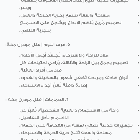
تجهيزات حديثة تُتيح إعداد أشهى المأكولات بسهولة
ويسر.
مساحة واسعة تسمح بحرية الحركة والعمل.
تصميم مُريح يُلهم الإبداع ويُشجع على الاستمتاع
بتجربة الطهي.
5. غرف النوم
| فلل مودرن مكة
:
ملاذ للراحة والاسترخاء، تُجسّد أجمل الأحلام.
تصميم يجمع بين الراحة والأناقة، يُراعي احتياجات كل
فرد من أفراد العائلة.
ألوان هادئة ومريحة تُضفي شعورًا بالسكينة والهدوء.
إضاءة دافئة تُعزّز أجواء الاسترخاء.
6. الحمامات
| فلل مودرن مكة
:
واحة من الاستجمام والعناية الشخصية، تُعبّر عن
الاهتمام بأدق التفاصيل.
تجهيزات حديثة تُضفي لمسة من الفخامة على الحمام.
مساحة واسعة تُتيح حرية الحركة والاسترخاء.