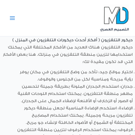
Ski
t
conten
التصميم العصري
ديكور التلفزيون ( أفكار أحدث ديكورات التلفزيون في المنزل )
ديكور التلفزيون هناك العديد من الأفكار المختلفة التي يمكنك
استخدامها لتزيين منطقة التلفزيون في منزلك. هنا بعض الأفكار
التي قد تكون مفيدة لك:
اختيار موقع جيد: تأكد من وضع التلفزيون في مكان يوفر
رؤية مريحة ومناسبة لكل من الجلوس والوقوف.
جدران: استخدم الجدران الملونة بطريقة جميلة لتحسين
مظهر منطقة التلفزيون. يمكنك استخدام اللوحات الفنية
أو الصور أو الزخارف أو الأقنعة لإضفاء الجمال على الجدران.
الإضاءة: استخدم الإضاءة المناسبة لجعل منطقة
ديكور
تلفزيون
مريحة وجميلة. يمكنك استخدام المصابيح
المختلفة أو الشموع أو الأضواء الخافتة لإنشاء جو مريح.
الرفوف: يمكنك استخدام الرفوف لتزيين منطقة التلفزيون