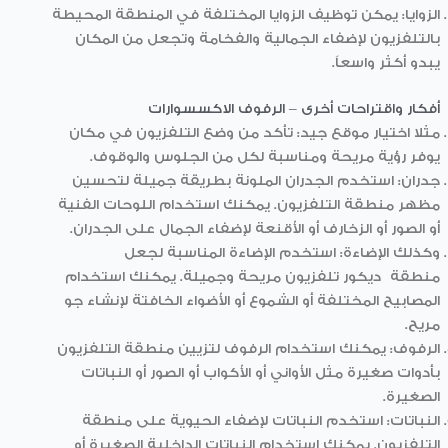
الزوايا: يمكن توظيف الزوايا المختلفة في المنطقة المحيطة
بالتلفزيون لإضفاء الجمالية والفخامة وتجعل من المكان
يبدو أكثر واسعاً.
أفكار واقتراحات أخرى – الرفوف الاكسسوارات
مثلا اختيار موقع جيد: تأكد من وضع التلفزيون في مكان
يوفر رؤية مريحة ومناسبة لكل من الجلوس والوقوف.
جدران: استخدم الجدران الملونة بطريقة جميلة لتحسين
مظهر منطقة التلفزيون. يمكنك استخدام اللوحات الفنية
أو الصور أو الزخارف أو الأقنعة لإضفاء الجمال على الجدران.
وكذلك الإضاءة: استخدم الإضاءة المناسبة لجعل
منطقة
ديكور تلفزيون
مريحة وجميلة. يمكنك استخدام
المصابيح المختلفة أو الشموع أو الأضواء الخافتة لإنشاء جو
مريح.
الرفوف: يمكنك استخدام الرفوف لتزيين منطقة التلفزيون
بأدوات صغيرة مثل الأواني أو الأكواب أو الصور أو النباتات
الصغيرة.
النباتات: استخدم النباتات لإضفاء الحيوية على منطقة
التلفزيون. يمكنك استخدام النباتات الداخلية الصغيرة أو