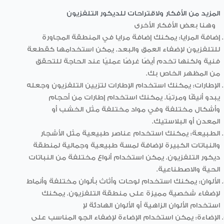
المزيد من الأفكار ولاقتراحات
للديكور التلفزيون
وهنا بعض الأفكار الأخرى
إضافة المرايا: يمكنك إضافة مرايا في المنطقة المجاورة
للتلفزيون لإضفاء العمق والبعد. يمكن استخدامها كقطعة
فنية ولكنها تخدم أيضًا غرضًا عمليًا عند الحاجة للتحقق
من المظهر الخاص بك.
الإطارات: يمكنك استخدام الإطارات لتزيين التلفزيون وجعله
يبدو أنيقًا ومرتبًا. يمكنك استخدام إطارات من أحجام
وأشكال مختلفة وفي مواد مختلفة مثل الخشب أو
المعدن أو البلاستيك.
الطبيعة: يمكنك استخدام عناصر طبيعية مثل الأشجار
والنباتات الكبيرة لإضافة لمسة طبيعية وجمالية لمنطقة
ديكور التلفزيون. يمكن استخدام أنواع مختلفة من النباتات
الحية والاصطناعية.
الألوان: يمكنك استخدام لوحات وأثاث بألوان مختلفة وأنماط
لإضفاء شخصية مميزة على منطقة التلفزيون. يمكنك
استخدام الألوان الزاهية أو الألوان الهادئة لإ
الإضاءة: يمكن استخدام الإضاءة لإضفاء الجو المناسب على