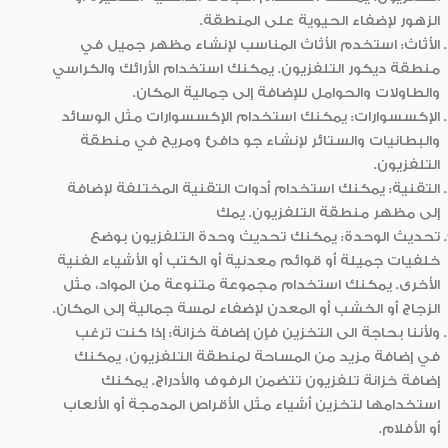
الزهور لإضفاء الحيوية على المنطقة.
الأثاث: استخدم الأثاث المناسب لإنشاء مظهر جميل في
منطقة ديكور التلفزيون. يمكنك استخدام الأرائك والكراسي
والطاولات والحوامل للإضافة إلى جمالية المكان.
الإكسسوارات: يمكنك استخدام الإكسسوارات مثل الوسائد
والبطانيات والستائر لإنشاء جو دافئ ومريح في منطقة
التلفزيون.
التقنية: يمكنك استخدام أدوات التقنية المختلفة لإضافة
إلى مظهر منطقة التلفزيون. يمك
تحديث الوحدة: يمكنك تحديث وحدة التلفزيون بوضع
خلفيات جميلة أو قوائم معدنية أو الكتب أو الأشياء الفنية
الأخرى. يمكنك استخدام مجموعة متنوعة من المواد، مثل
الزجاج أو الخشب أو المعدن لإضفاء لمسة جمالية إلى المكان.
ولأننا بحاجة الى التخزين فإن إضافة خزانة: إذا كنت ترغب
في إضافة مزيد من المساحة لمنطقة التلفزيون، يمكنك
إضافة خزانة تلفزيون تتضمن الرفوف والأدراج. يمكنك
استخدامها لتخزين أشياء مثل الأقراص المدمجة أو الألعاب
أو الأفلام.