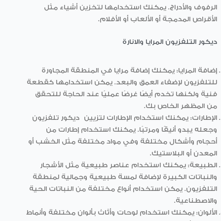
الرفوف والأدراج. يمكنك استخدامها لتخزين أشياء مثل
الأقراص المدمجة أو الألعاب أو الأفلام.
ديكور التلفزيون المرايا والانارة
إضافة المرايا: يمكنك إضافة مرايا في المنطقة المجاورة
للتلفزيون لإضفاء العمق والبعد. يمكن استخدامها كقطعة
فنية ولكنها تخدم أيضًا غرضًا عمليًا عند الحاجة للتحقق
من المظهر الخاص بك.
الإطارات: يمكنك استخدام الإطارات لتزيين
ديكور تلفزيون
وجعله يبدو أنيقًا ومرتبًا. يمكنك استخدام إطارات من
أحجام وأشكال مختلفة وفي مواد مختلفة مثل الخشب أو
المعدن أو البلاستيك.
الطبيعة: يمكنك استخدام عناصر طبيعية مثل الأشجار
والنباتات الكبيرة لإضافة لمسة طبيعية وجمالية لمنطقة
التلفزيون. يمكن استخدام أنواع مختلفة من النباتات الحية
والاصطناعية.
الألوان: يمكنك استخدام لوحات وأثاث بألوان مختلفة وأنماط